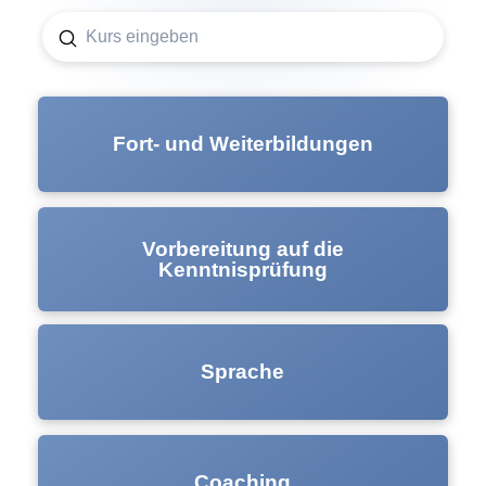
S
S
u
b
e
m
i
a
t
Fort- und Weiterbildungen
r
c
h
Vorbereitung auf die
Kenntnisprüfung
Sprache
Coaching