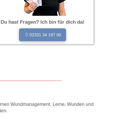
Du hast Fragen? Ich bin für dich da!
02331 34 197 00
modernen Wundmanagement. Lerne, Wunden und
ten.